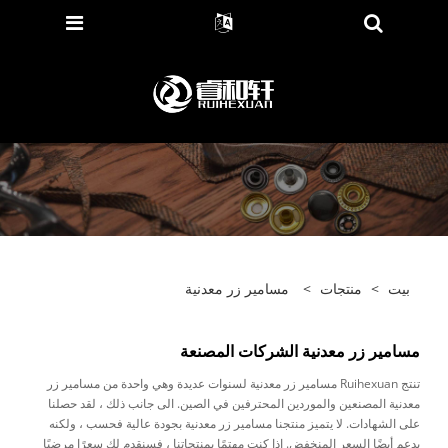
بيت
>
منتجات
>
مسامير زر معدنية
مسامير زر معدنية الشركات المصنعة
تنتج Ruihexuan مسامير زر معدنية لسنوات عديدة وهي واحدة من مسامير زر
معدنية المصنعين والموردين المحترفين في الصين. الى جانب ذلك ، لقد حصلنا
على الشهادات. لا يتميز منتجنا مسامير زر معدنية بجودة عالية فحسب ، ولكنه
يدعم أيضًا السعر المنخفض. إذا كنت مهتمًا بمنتجاتنا ، فسنقدم لك سعرًا مرضيًا