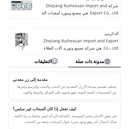
شركة Zhejiang Ruihexuan Import and
منتجاتنا بميزة سعرية جيدة وتغطي معظم أسواق
Export Co.، Ltd. هي مصنع ومورد لمعدات آلة
جنوب شرق آسيا. نتطلع إلى أن نصبح شريكك
السوستة غير المرئية ذات الشريط النحاسي عالي
على المدى الطويل في الصين.
الدقة في الصين. لقد تخصصنا في إكسسوارات
آلة الرسم
الملابس والآلات والمعدات ذات الصلة لسنوات
Zhejiang Ruihexuan Import and Export
عديدة. تتمتع منتجاتنا بميزة سعرية جيدة وتغطي
Co.، Ltd. هي شركة تصنيع وتوريد آلات الطلاء
معظم أسواق جنوب شرق آسيا. نتطلع إلى أن
على نطاق واسع في الصين. لقد تخصصنا في
نصبح شريكك على المدى الطويل في الصين.
مدونة ذات صلة
التعليقات
إكسسوارات الملابس والآلات والمعدات ذات
الصلة لسنوات عديدة. تتمتع منتجاتنا بميزة سعرية
جيدة وتغطي معظم أسواق جنوب شرق آسيا.
مقدمة إلى زر معدني
نتطلع إلى أن نصبح شريكك على المدى الطويل
يختلف تصميم نمذجة الأزرار المعدنية عن النحت والنحت والرسم وغيرها
في الصين.
من التصميمات الفنية النقية، فهو يحتوي على الشكل والنمط واللون
والمواد والعملية والمتينة والإنتاج الصناعي واسع النطاق يمكن أن يكون
إنتاجيًا وعملية.
كيف تفعل إذا كان السحاب غير سلس؟
في بعض الأحيان تتعثر السوستة. بالإضافة إلى أنه ليس سلسًا بدرجة كافية،
هناك احتمال آخر وهو وجود شيء بجوار السحاب يمنعه من السحب.