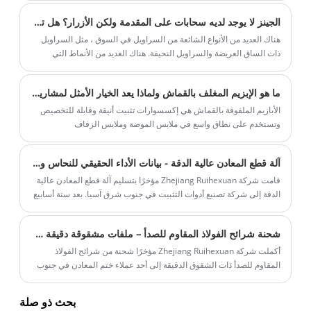
الجينز لا يوجد لديه سحابات على المقدمة ولكن الأزرار؟ هل تعرف السبب؟
هناك العديد من الأنواع الشائعة من السراويل في السوق ، مثل السراويل
ذات الساق العريضة والسراويل النحيفة. هناك العديد من الأنماط التي
نختارها من بينها ، لكننا وجدنا أن هناك شيئًا واحدًا مشتركًا هو أن لديهم
جميعًا أزرارًا في المقدمة. لماذا هذا؟
ما هو الإبزيم المغلف بالقماش ولماذا يعد الخيار الأمثل لمشاريع الأزياء والحرف المتميزة
الأبازيم الملفوفة بالقماش هي إكسسوارات تثبيت أنيقة وقابلة للتخصيص
وتستخدم على نطاق واسع في ملابس الموضة وملابس الزفاف
والمفروشات وحقائب اليد والأحزمة والحرف اليدوية. على عكس الأبازيم
المعدنية التقليدية، فهي مغطاة بنسيج يتطابق مع النسيج الرئيسي أو يكمله،
آلة قطع المعادن عالية الدقة - بيانات الأداء الحقيقي للنحاس والزنك والفولاذ المقاوم للصدأ
مما يخلق جمالية سلسة وراقية.
قامت شركة Zhejiang Ruihexuan مؤخرًا بتسليم آلة قطع المعادن عالية
الدقة إلى شركة تصنيع أدوات التثبيت في جنوب شرق آسيا. بعد ستة أسابيع
من معالجة شرائح النحاس والزنك، أبلغ العميل عن انخفاض بنسبة 40%
في نتوءات الحواف وزيادة بنسبة 30% في الإنتاجية مقارنة بمعداته السابقة.
شحنة شرائح الفولاذ المقاوم للصدأ – ملفات مشقوقة دقيقة جاهزة للتسليم
قامت شركة Zhejiang Ruihexuan مؤخرًا بتسليم آلة قطع معدنية عالية
الدقة إلى شركة تصنيع أدوات التثبيت في جنوب شرق آسيا. بعد ستة أسابيع
أكملت شركة Zhejiang Ruihexuan مؤخرًا شحنة من شرائح الفولاذ
من معالجة شرائح النحاس والزنك، أبلغ العميل عن انخفاض بنسبة 40%
المقاوم للصدأ ذات الشقوق الدقيقة إلى أحد عملاء ختم المعادن في جنوب
في نتوءات الحواف وزيادة بنسبة 30% في الإنتاجية مقارنة بمعداته السابقة.
شرق آسيا. تضمن الطلب عروضًا متعددة للملفات مصممة خصيصًا للزر
المفاجئ وخطوط إنتاج البرشام الخاصة بالعميل.
بحث ذو صلة