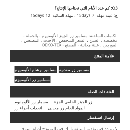
Q3: كم عدد الأيام التي تحتاجها للإنتاج؟
ج: عينة مهلة: 7-15days ، مهلة السائبة: 12-15days
الكلمات الساخنة: مسامير زر الجينز الألومنيوم ، بالجملة ،
مخصصة ، الصين ، السعر المنخفض ، الأحدث ، المصنعين ،
الموردين ، عينة مجانية ، المصنع ، OEKO-TEX
علامة المنتج
مسامير زر معدنية
مسامير برشام الألومنيوم
مسامير زر الألومنيوم
الفئة ذات الصلة
زر الجينز الخلفي الجزء
مسمار زر الألومنيوم
المواد الخام زر معدني
انجذاب أجزاء زر
إرسال استفسار
لا تتردد في تقديم استفسارك في النموذج أدناه. سوف