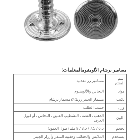
المعلمات:
مسامير برشام الألومنيوم
اسم
مسامير زر معدنية
المنتج
مواد
النحاس والألومنيوم
يكتب
مسمار الجينز زرï¼Œ مسمار برشام
وزن
حسب الطلب
الذهب ، الفضة ، التشطيب العتيق ، النحاس ، أو قبول
اللون
العرف
بحجم
6.5 / 7.5 / 8.5 / 9 ملم (طول العمود)
يستخدم
الملابس والحقائب وحقيبة السفر وأزرار الجينز