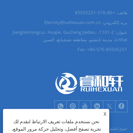
هاتف: +86-576-85935251
بريد إلكتروني: Eternity@ruihexuan.com.cn
عنوان: 2-1101، Jianglanmingcui، Huajie، Gucheng Jiedao،
Linhai، مدينة تايتشو، مقاطعة تشجيانغ، الصين
Fax: +86-576-85935251
X
نحن نستخدم ملفات تعريف الارتباط لنقدم لك
تجربة تصفح أفضل، وتحليل حركة مرور الموقع،
حقوق الطبع والنشر © 2022 Zhejiang Ruihexuan Import and Export Co., Ltd. -