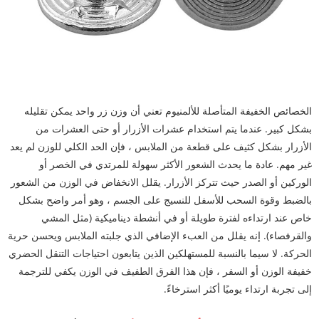
الخصائص الخفيفة المتأصلة للألمنيوم تعني أن وزن زر واحد يمكن تقليله
بشكل كبير. عندما يتم استخدام عشرات الأزرار أو حتى العشرات من
الأزرار بشكل كثيف على قطعة من الملابس ، فإن الحد الكلي للوزن لم يعد
غير مهم. عادة ما يحدث الشعور الأكثر سهولة للمرتدي في الخصر أو
الوركين أو الصدر حيث تتركز الأزرار. يقلل الانخفاض في الوزن من الشعور
بالضبط وقوة السحب للأسفل للنسيج على الجسم ، وهو أمر واضح بشكل
خاص عند ارتداءه لفترة طويلة أو في أنشطة ديناميكية (مثل المشي
والقرفصاء). إنه يقلل من العبء الإضافي الذي جلبته الملابس ويحسن حرية
الحركة. لا سيما بالنسبة للمستهلكين الذين يتابعون احتياجات التنقل الحضري
خفيفة الوزن أو السفر ، فإن هذا الفرق الطفيف في الوزن يكفي للترجمة
إلى تجربة ارتداء يوميًا أكثر استرخاءً.