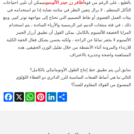
بالطبع ، على الرغم من قوة
أظافر زر جينز الألومنيوم
يمكن أن تلبي احتياجات
التآكل المنتظم ، لا يزال يتعين النظر في متانته بعناية إذا تم استخدامه في
بيئات العمل القصوى أو نقاط التصميم التي تحتاج إلى مواجهة توتر كبير. ومع
ذلك ، في فئة منتجات الدنيم غير الرسمية والأزياء السائدة ، يتم استخدام
المزايا الخفيفة للألمنيوم بالكامل. يمكن القول أن تطبيق أزرار الجينز
الألمنيوم لا يخفر تمامًا عن الراحة ، ولكنه يحسن بشكل فعال الخفة الكلية
للارتداء والمرونة أثناء الأنشطة من خلال تقليل الوزن الحقيقي. هذه
المساهمة واضحة وجديرة بالاعتراف.
سابق:
أين يتم تطبيق خط إنتاج الطول الأوتوماتيكي بالكامل؟
التالي:
ما هي أنماط القبعات المناسبة للزر الدائري ذو الغطاء اللؤلؤي
المصنوع من الفولاذ المقاوم للصدأ؟
cebook
WhatsApp
X
Pinterest
LinkedIn
Share