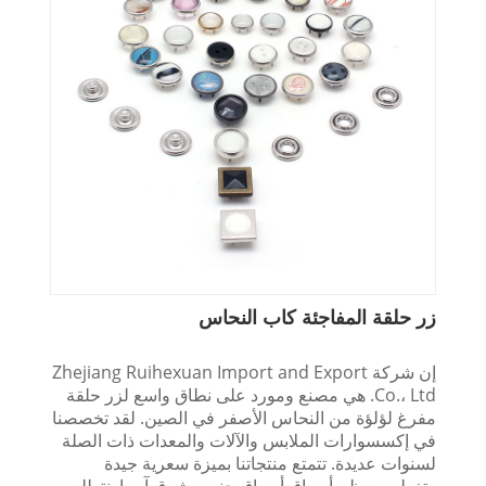
زر حلقة المفاجئة كاب النحاس
إن شركة Zhejiang Ruihexuan Import and Export
Co.، Ltd. هي مصنع ومورد على نطاق واسع لزر حلقة
مفرغ لؤلؤة من النحاس الأصفر في الصين. لقد تخصصنا
في إكسسوارات الملابس والآلات والمعدات ذات الصلة
لسنوات عديدة. تتمتع منتجاتنا بميزة سعرية جيدة
وتغطي معظم أسواق أسواق جنوب شرق آسيا. نتطلع