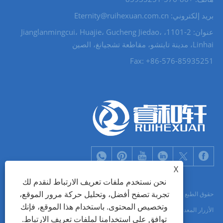
بريد إلكتروني: Eternity@ruihexuan.com.cn
عنوان: 2-1101، Jianglanmingcui، Huajie، Gucheng Jiedao،
Linhai، مدينة تايتشو، مقاطعة تشجيانغ، الصين
Fax: +86-576-85935251
X
نحن نستخدم ملفات تعريف الارتباط لنقدم لك
تجربة تصفح أفضل، وتحليل حركة مرور الموقع،
حقوق الطبع والنشر © 2022 Zhejiang Ruihexuan Import and Export Co., Ltd. -
وتخصيص المحتوى. باستخدام هذا الموقع، فإنك
الأزرار المعدنية، ومصنعي سحاب المنزلق، وموردي العيينات المعدنية - جميع الحقوق
توافق على استخدامنا لملفات تعريف الارتباط.